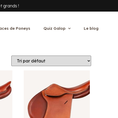
t grands !
aces de Poneys
Quiz Galop
Le blog