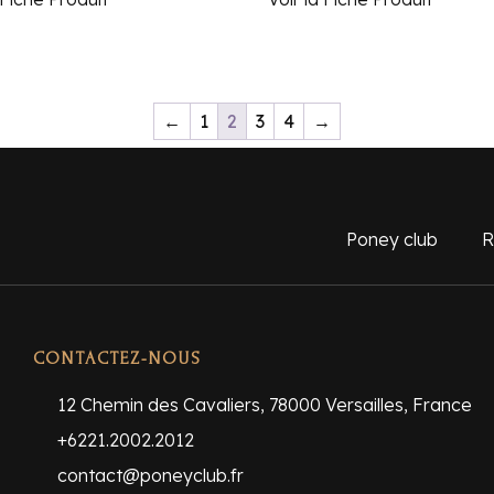
←
1
2
3
4
→
Poney club
R
CONTACTEZ-NOUS
12 Chemin des Cavaliers, 78000 Versailles, France
+6221.2002.2012
contact@poneyclub.fr