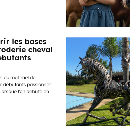
ir les bases
roderie cheval
ébutants
ls du matériel de
ur débutants passionnés
orsque l’on débute en