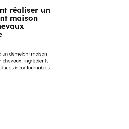
t réaliser un
nt maison
hevaux
e
 d’un démêlant maison
r chevaux : ingrédients
astuces incontournables