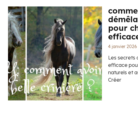
commen
démêla
pour c
efficac
4 janvier 2026
Les secrets
efficace pou
naturels et 
Créer