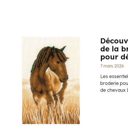
Découvr
de la b
pour d
7 mars 2026
Les essentie
broderie po
de chevaux L